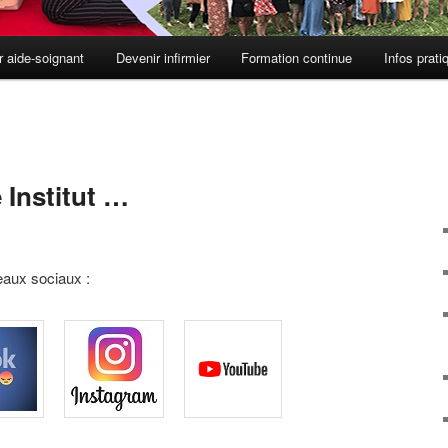
r aide-soignant
Devenir infirmier
Formation continue
Infos prati
 Institut …
eaux sociaux :