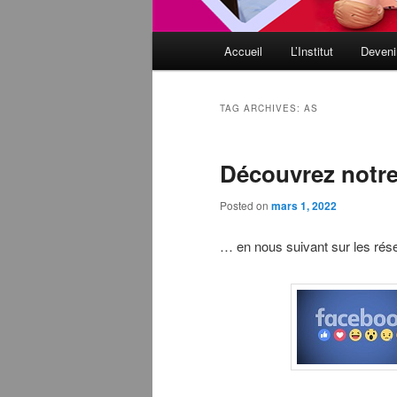
Main
Accueil
L’Institut
Deveni
Skip
Skip
menu
to
to
TAG ARCHIVES:
AS
primary
secondary
Découvrez notre
content
content
Posted on
mars 1, 2022
… en nous suivant sur les rés