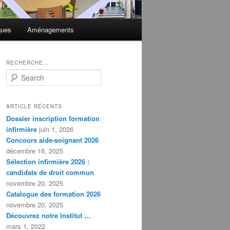
ques
Aménagements
RECHERCHE…
S
e
a
r
ARTICLE RÉCENTS
c
Dossier inscription formation
h
infirmière
juin 1, 2026
Concours aide-soignant 2026
décembre 16, 2025
Sélection infirmière 2026 :
candidats de droit commun
novembre 20, 2025
Catalogue des formation 2026
novembre 20, 2025
Découvrez notre Institut …
mars 1, 2022