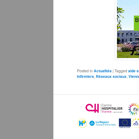
Posted in
Actualités
|
Tagged
aide 
Infirmiers
,
Réseaux sociaux
,
Vienn