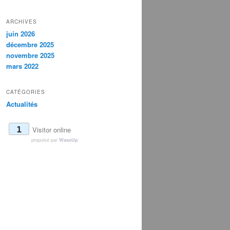
ARCHIVES
juin 2026
décembre 2025
novembre 2025
mars 2022
CATÉGORIES
Actualités
1
Visitor online
propulsé par
WassUp