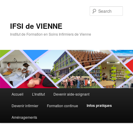
Sear
IFSI de VIENNE
Institut de Formation en Soins Infirmiers de Vienne
Main
Accueil
L’Institut
Devenir aide-soignant
Skip
menu
Infos pratiques
Devenir infirmier
Formation continue
to
Aménagements
primary
content