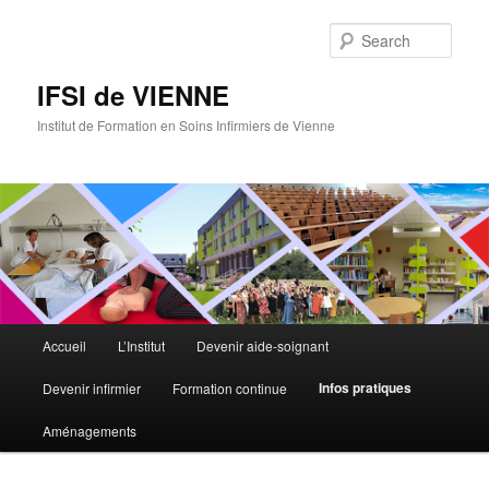
Sear
IFSI de VIENNE
Institut de Formation en Soins Infirmiers de Vienne
Main
Accueil
L’Institut
Devenir aide-soignant
Skip
menu
Infos pratiques
Devenir infirmier
Formation continue
to
Aménagements
primary
content