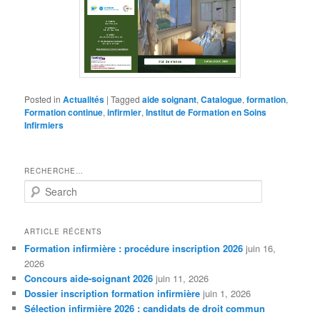
Posted in
Actualités
|
Tagged
aide soignant
,
Catalogue
,
formation
,
Formation continue
,
infirmier
,
Institut de Formation en Soins
Infirmiers
RECHERCHE…
S
e
a
r
ARTICLE RÉCENTS
c
Formation infirmière : procédure inscription 2026
juin 16,
h
2026
Concours aide-soignant 2026
juin 11, 2026
Dossier inscription formation infirmière
juin 1, 2026
Sélection infirmière 2026 : candidats de droit commun